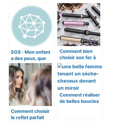
Comment bien
SOS : Mon enfant
choisir son fer à
a des poux, que
boucler selon son
faire ?
type de cheveux
Comment réaliser
de belles boucles
avec un lisseur
Comment choisir
le reflet parfait
pour ma coloration