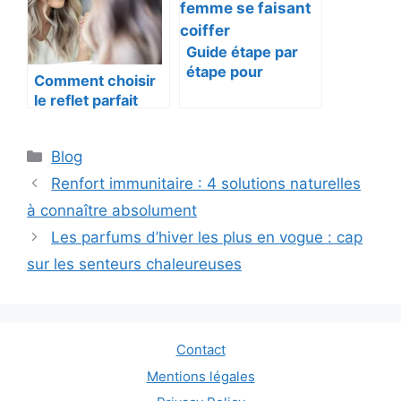
Guide étape par
étape pour
Comment choisir
appliquer sa
le reflet parfait
coloration
pour ma coloration
capillaire
Catégories
Blog
Renfort immunitaire : 4 solutions naturelles
à connaître absolument
Les parfums d’hiver les plus en vogue : cap
sur les senteurs chaleureuses
Contact
Mentions légales